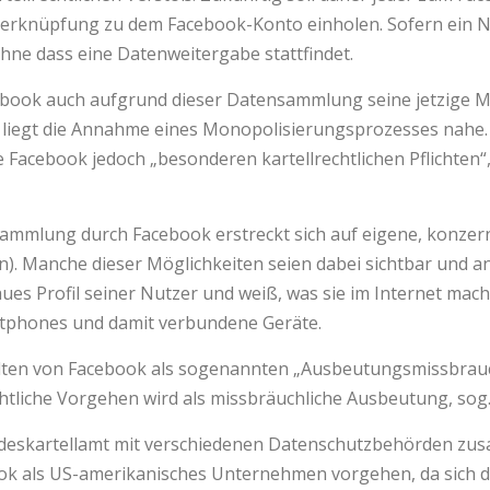
e Verknüpfung zu dem Facebook-Konto einholen. Sofern ein N
ohne dass eine Datenweitergabe stattfindet.
acebook auch aufgrund dieser Datensammlung seine jetzige 
 liegt die Annahme eines Monopolisierungsprozesses nahe.
 Facebook jedoch „besonderen kartellrechtlichen Pflichten“
mlung durch Facebook erstreckt sich auf eigene, konzernin
n). Manche dieser Möglichkeiten seien dabei sichtbar und 
es Profil seiner Nutzer und weiß, was sie im Internet machen
tphones und damit verbundene Geräte.
ten von Facebook als sogenannten „Ausbeutungsmissbrauch“
htliche Vorgehen wird als missbräuchliche Ausbeutung, sog
undeskartellamt mit verschiedenen Datenschutzbehörden zu
ok als US-amerikanisches Unternehmen vorgehen, da sich 