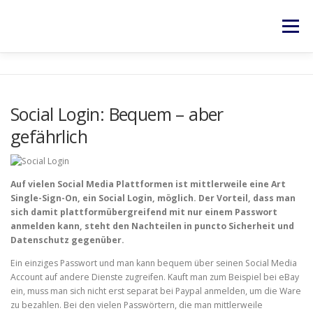
Zum
Inhalt
Menü
springen
HOME
SERVICES
NEWS
KONTAKT
Social Login: Bequem – aber
gefährlich
RECHTLICHES
Auf vielen Social Media Plattformen ist mittlerweile eine Art
Single-Sign-On, ein Social Login, möglich. Der Vorteil, dass man
sich damit plattformübergreifend mit nur einem Passwort
anmelden kann, steht den Nachteilen in puncto Sicherheit und
Datenschutz gegenüber.
Ein einziges Passwort und man kann bequem über seinen Social Media
Account auf andere Dienste zugreifen. Kauft man zum Beispiel bei eBay
ein, muss man sich nicht erst separat bei Paypal anmelden, um die Ware
zu bezahlen. Bei den vielen Passwörtern, die man mittlerweile