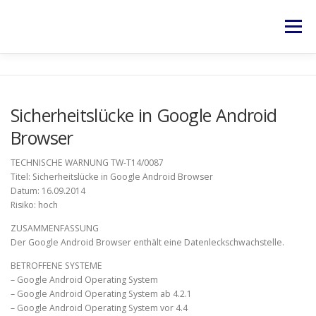
Zum
Inhalt
Menü
springen
HOME
SERVICES
NEWS
KONTAKT
Sicherheitslücke in Google Android
Browser
RECHTLICHES
TECHNISCHE WARNUNG TW-T14/0087
Titel: Sicherheitslücke in Google Android Browser
Datum: 16.09.2014
Risiko: hoch
ZUSAMMENFASSUNG
Der Google Android Browser enthält eine Datenleckschwachstelle.
BETROFFENE SYSTEME
– Google Android Operating System
– Google Android Operating System ab 4.2.1
– Google Android Operating System vor 4.4