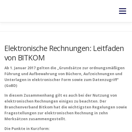
Zum
Inhalt
Menü
springen
HOME
SERVICES
NEWS
KONTAKT
Elektronische Rechnungen: Leitfaden
von BITKOM
RECHTLICHES
Ab 1. Januar 2017 gelten die „Grundsätze zur ordnungsmäßigen
Führung und Aufbewahrung von Büchern, Aufzeichnungen und
Unterlagen in elektronischer Form sowie zum Datenzugriff“
(GoBD)
In diesem Zusammenhang gilt es auch bei der Nutzung von
elektronischen Rechnungen einiges zu beachten. Der
Branchenverband Bitkom hat die wichtigsten Regelungen sowie
Fragestellungen zur elektronischen Rechnung in zehn
Merksätzen zusammengestellt.
Die Punkte in Kurzform: